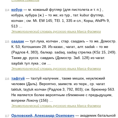
Словарь символов
кобур
— м. кожаный футляр (для пистолета и т. п.) ,
114
кобура, кубура (ж.) – то же; из тур., тат. kubur футляр,
колчан ; см. Мi. ЕW 145; ТЕl. 1, 335 и сл.; Корш, AfslPh 9,
513 …
Этимологический словарь русского языка Макса Фасмера
саадак
— тул лука, колчан , стар. саадакъ – то же, Домостр.
115
К. 53; Котошихин 28. Из казах., чагат., алт. sаdаk – то же
(Радлов 4, 383), балкар. sadaq, sаdаɣ стрелка (KSz 15, 249).
Также др. русск. савдакъ (Домостр. Заб. 128) из чагат.
sаɣdаk тул лука ; см …
Этимологический словарь русского языка Макса Фасмера
тафтуй
— тахтуй налучник , также мешок, неуклюжий
116
человек (Даль). Вероятно, заимств. из тюрк., ср. чагат.
taktuk, taχtuk колчан (Радлов 3, 792, 803); см. Брюкнер 563.
Не является более вероятным сближение с предыдущим,
вопреки Локочу (156) …
Этимологический словарь русского языка Макса Фасмера
Орловский, Александр Осипович
— академик батальной
117