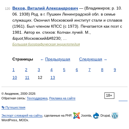
Вехов, Виталий Александрович
— (Владимиров; р. 10.
120
06. 1938) Род. в г. Пушкин Ленинградской обл. в семье
служащих. Окончил Московский институт стали и сплавов
(1961). Был членом КПСС (с 1973). Печатается как поэт с
1981. Автор кн. стихов: Колчан лучей. М.,
&quot;Московский&#8230; …
Большая биографическая энциклопедия
Страницы
←
Предыдущая
Следующая
→
1
2
3
4
5
6
7
8
9
10
11
12
13
© Академик, 2000-2026
18+
Обратная связь:
Техподдержка
,
Реклама на сайте
👣 Путешествия
Экспорт словарей на сайты
, сделанные на PHP,
Joomla,
Drupal,
WordPress, MODx.