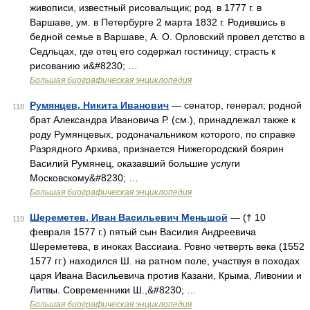
живописи, известный рисовальщик; род. в 1777 г. в
Варшаве, ум. в Петербурге 2 марта 1832 г. Родившись в
бедной семье в Варшаве, А. О. Орловский провел детство в
Седльцах, где отец его содержал гостиницу; страсть к
рисованию и&#8230; …
Большая биографическая энциклопедия
Румянцев, Никита Иванович
— сенатор, генерал; родной
118
брат Александра Ивановича Р. (см.), принадлежал также к
роду Румянцевых, родоначальником которого, по справке
Разрядного Архива, признается Нижегородский боярин
Василий Румянец, оказавший большие услуги
Московскому&#8230; …
Большая биографическая энциклопедия
Шереметев, Иван Васильевич Меньшой
— († 10
119
февраля 1577 г.) пятый сын Василия Андреевича
Шереметева, в иноках Вассиаиа. Ровно четверть века (1552
1577 гг.) находился Ш. на ратном поле, участвуя в походах
царя Ивана Васильевича против Казани, Крыма, Ливонии и
Литвы. Современники Ш.,&#8230; …
Большая биографическая энциклопедия