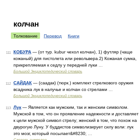
колчан
Толкование
Перевод
Книги
КОБУРА
— (от тур. kubur чехол колчан), 1) футляр (чаще
111
кожаный) для пистолета или револьвера.2) Кожаная сумка,
прикрепляемая к седлу у передней луки …
Большой Энциклопедический словарь
САЙДАК
— (саадак) (тюрк.) комплект стрелкового оружия
112
всадника лук в налучье и колчан со стрелами …
Большой Энциклопедический словарь
Лук
— Является как мужским, так и женским символом.
113
Мужской в том, что он проявление надежности и доставляет
к цели мужской символ стрелу; женский в том, что похож на
двурогую Луну. У буддистов символизирует силу воли: лук
это мозг, который посылает&#8230; …